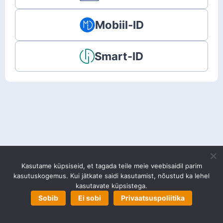
Mobiil-ID
Smart-ID
Kasutame küpsiseid, et tagada teile meie veebisaidil parim
kasutuskogemus. Kui jätkate saidi kasutamist, nõustud ka lehel
kasutavate küpsistega.
Sobib
Ei sobi
Privaatsuspoliitika